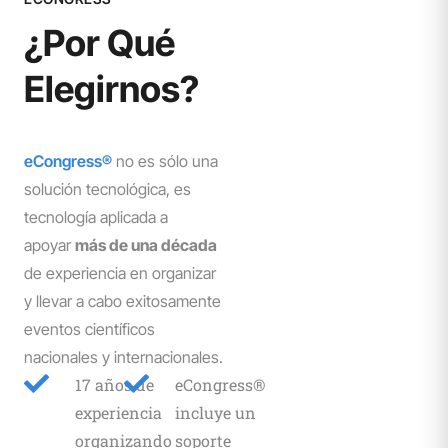
cantidad,
chat y
a
código
Conocer
Científicas.
tamaño
minisitios.
través
¿Por Qué
Conocer
QR.
-
ni tipo
-
de
Formulario
Elegirnos?
de
Sesiones
canales
Conocer
de
presentaciones.
virtuales.
digitales
postulación
personalizable.
Consultar
Consultar
Consultar
eCongress®
no es sólo una
-
solución tecnológica, es
Pago
tecnología aplicada a
online
apoyar
más de una década
de
membresías.
de experiencia en organizar
y llevar a cabo exitosamente
Conocer
eventos científicos
nacionales y internacionales.
17 años de
eCongress®
experiencia
incluye un
organizando
soporte