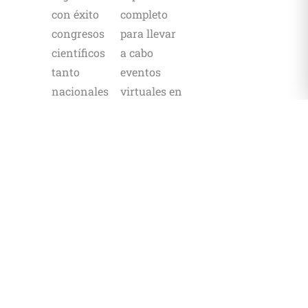
con éxito
completo
congresos
para llevar
científicos
a cabo
tanto
eventos
nacionales
virtuales en
como
vivo así
internacionales
como
en modalidad
cursos y
presencial,
webinars
virtual e
online
híbrida.
eCongress®
Somos una OPC
evoluciona
(Organizador
de manera
Profesional de
continua de
Conferencias) y
acuerdo a la